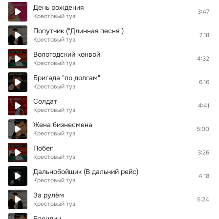
День рождения
3:47
Крестовый туз
Попутчик ("Длинная песня")
7:18
Крестовый туз
Вологодский конвой
4:32
Крестовый туз
Бригада "по долгам"
6:16
Крестовый туз
Солдат
4:41
Крестовый туз
Жена бизнесмена
5:00
Крестовый туз
Побег
3:26
Крестовый туз
Дальнобойщик (В дальний рейс)
4:18
Крестовый туз
За рулём
5:24
Крестовый туз
Блондин