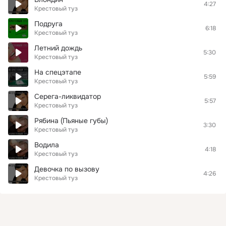
4:27
Крестовый туз
Подруга
6:18
Крестовый туз
Летний дождь
5:30
Крестовый туз
На спецэтапе
5:59
Крестовый туз
Серега-ликвидатор
5:57
Крестовый туз
Рябина (Пьяные губы)
3:30
Крестовый туз
Водила
4:18
Крестовый туз
Девочка по вызову
4:26
Крестовый туз