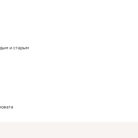
едым и старым
новата