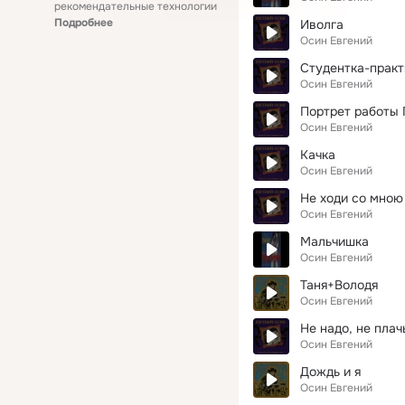
рекомендательные технологии
Подробнее
Иволга
Осин Евгений
Студентка-практ
Осин Евгений
Портрет работы 
Осин Евгений
Качка
Осин Евгений
Не ходи со мною
Осин Евгений
Мальчишка
Осин Евгений
Таня+Володя
Осин Евгений
Не надо, не плач
Осин Евгений
Дождь и я
Осин Евгений