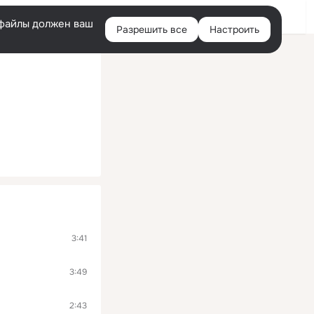
Войти
e-файлы должен ваш
Разрешить все
Настроить
Правая
колонка
3:41
3:49
2:43