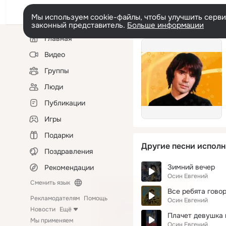
Мы используем cookie-файлы, чтобы улучшить сервис
законный представитель.
Больше информации
Левая
Главная
колонка
Видео
Группы
Люди
Публикации
Игры
Подарки
Другие песни исполн
Поздравления
Зимний вечер
Рекомендации
Осин Евгений
Сменить язык
Все ребята гово
Рекламодателям
Помощь
Осин Евгений
Новости
Ещё
Плачет девушка 
Мы применяем
Осин Евгений