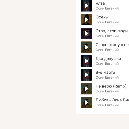
Ялта
Осин Евгений
Осень
Осин Евгений
Стоп, стоп,люди
Осин Евгений
Скоро стану я с
Осин Евгений
Две девушки
Осин Евгений
8-е марта
Осин Евгений
Не верю (Remix)
Осин Евгений
Любовь Одна Ви
Осин Евгений