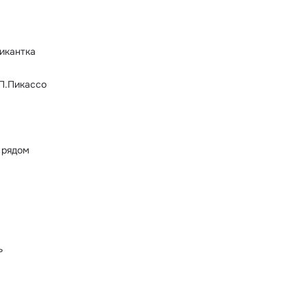
икантка
П.Пикассо
 рядом
ь