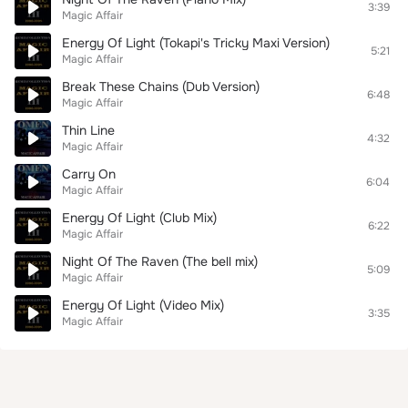
3:39
Magic Affair
Energy Of Light (Tokapi's Tricky Maxi Version)
5:21
Magic Affair
Break These Chains (Dub Version)
6:48
Magic Affair
Thin Line
4:32
Magic Affair
Carry On
6:04
Magic Affair
Energy Of Light (Club Mix)
6:22
Magic Affair
Night Of The Raven (The bell mix)
5:09
Magic Affair
Energy Of Light (Video Mix)
3:35
Magic Affair