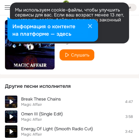
Войти
Мы используем cookie-файлы, чтобы улучшить
сервисы для вас. Если ваш возраст менее 13 лет,
настроить cookie-файлы должен ваш законный
представитель.
Больше информации
Информация о контенте
Wonderland
Разрешить все
Настроить
на платформе — здесь
Magic Affair
Слушать
Другие песни исполнителя
Break These Chains
4:47
Magic Affair
Omen III (Single Edit)
3:58
Magic Affair
Energy Of Light (Smooth Radio Cut)
3:42
Magic Affair