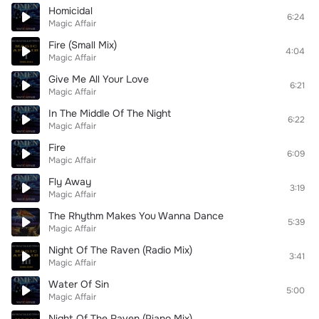
Homicidal
6:24
Magic Affair
Fire (Small Mix)
4:04
Magic Affair
Give Me All Your Love
6:21
Magic Affair
In The Middle Of The Night
6:22
Magic Affair
Fire
6:09
Magic Affair
Fly Away
3:19
Magic Affair
The Rhythm Makes You Wanna Dance
5:39
Magic Affair
Night Of The Raven (Radio Mix)
3:41
Magic Affair
Water Of Sin
5:00
Magic Affair
Night Of The Raven (Piano Mix)