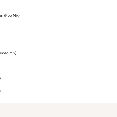
n (Pop Mix)
Video Mix)
e
m