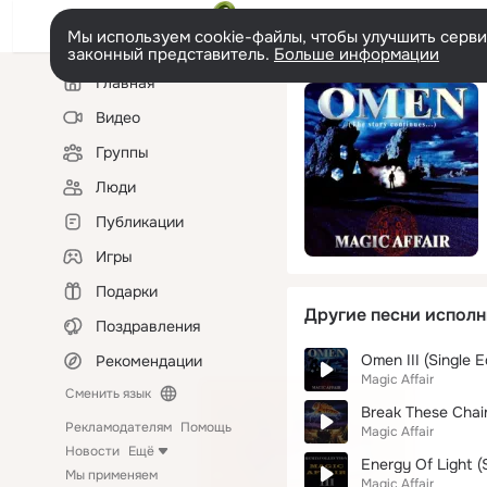
Мы используем cookie-файлы, чтобы улучшить сервис
законный представитель.
Больше информации
Левая
Главная
колонка
Видео
Группы
Люди
Публикации
Игры
Подарки
Другие песни исполн
Поздравления
Omen III (Single Ed
Рекомендации
Magic Affair
Сменить язык
Break These Chai
Рекламодателям
Помощь
Magic Affair
Новости
Ещё
Energy Of Light (
Мы применяем
Magic Affair