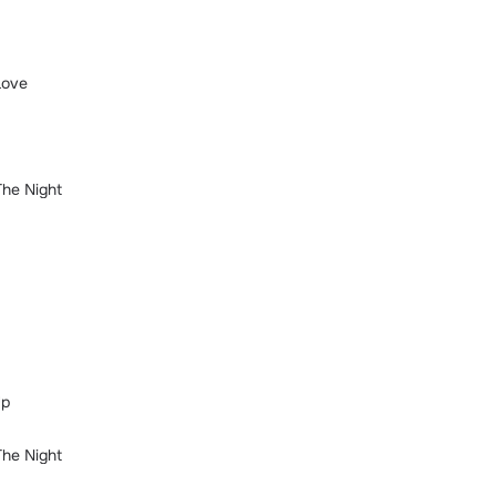
Love
The Night
Up
The Night