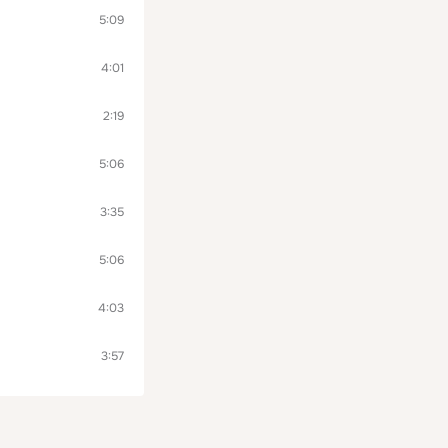
5:09
4:01
2:19
5:06
3:35
5:06
4:03
3:57