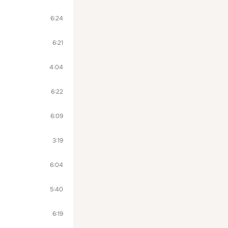
6:24
6:21
4:04
6:22
6:09
3:19
6:04
5:40
6:19