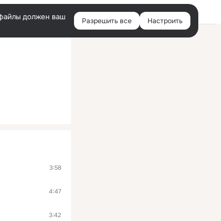
Войти
e-файлы должен ваш
Разрешить все
Настроить
Правая
колонка
3:58
4:47
3:42