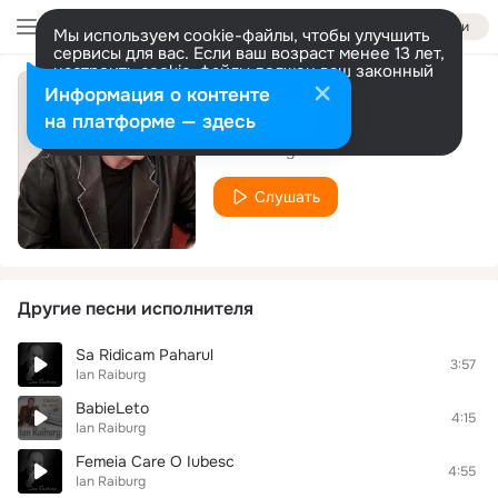
Войти
Мы используем cookie-файлы, чтобы улучшить
сервисы для вас. Если ваш возраст менее 13 лет,
настроить cookie-файлы должен ваш законный
представитель.
Больше информации
Информация о контенте
Pentru Barbati
Разрешить все
Настроить
на платформе — здесь
Ian Raiburg
Слушать
Другие песни исполнителя
Sa Ridicam Paharul
3:57
Ian Raiburg
BabieLeto
4:15
Ian Raiburg
Femeia Care O Iubesc
4:55
Ian Raiburg