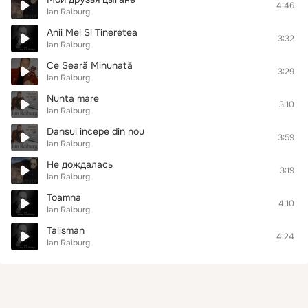
4:46
Ian Raiburg
Anii Mei Si Tineretea
3:32
Ian Raiburg
Ce Seară Minunată
3:29
Ian Raiburg
Nunta mare
3:10
Ian Raiburg
Dansul incepe din nou
3:59
Ian Raiburg
Не дождалась
3:19
Ian Raiburg
Toamna
4:10
Ian Raiburg
Talisman
4:24
Ian Raiburg