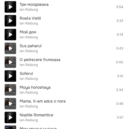
Три молдована
3:54
Ian Raiburg
Roata Vietii
3:33
Ian Raiburg
Мой дом
4:14
Ian Raiburg
Sus paharul
3:43
Ian Raiburg
O petrecere frumoasa
3:40
Ian Raiburg
Soferul
3:41
Ian Raiburg
Moya horoshaya
3:34
Ian Raiburg
Mama, ti-am adus o nora
3:46
Ian Raiburg
Noptile Romantice
3:57
Ian Raiburg
Мои друзья цыгане