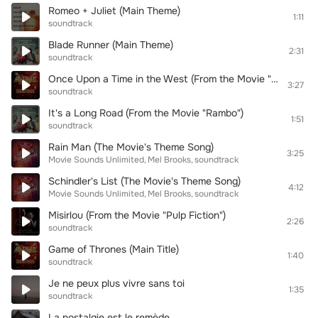
Romeo + Juliet (Main Theme)
1:11
soundtrack
Blade Runner (Main Theme)
2:31
soundtrack
Once Upon a Time in the West (From the Movie "Once Upon a Time in the West")
3:27
soundtrack
It's a Long Road (From the Movie "Rambo")
1:51
soundtrack
Rain Man (The Movie's Theme Song)
3:25
Movie Sounds Unlimited
Mel Brooks
soundtrack
Schindler's List (The Movie's Theme Song)
4:12
Movie Sounds Unlimited
Mel Brooks
soundtrack
Misirlou (From the Movie "Pulp Fiction")
2:26
soundtrack
Game of Thrones (Main Title)
1:40
soundtrack
Je ne peux plus vivre sans toi
1:35
soundtrack
La nostalgie est le remède