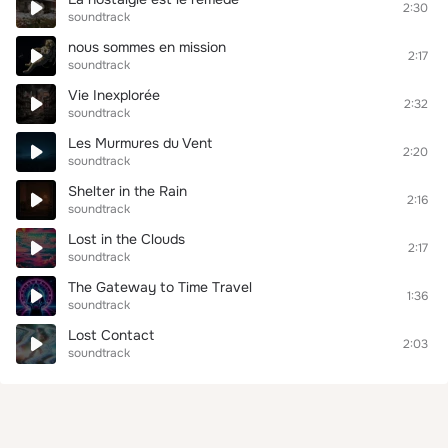
2:30
soundtrack
nous sommes en mission
2:17
soundtrack
Vie Inexplorée
2:32
soundtrack
Les Murmures du Vent
2:20
soundtrack
Shelter in the Rain
2:16
soundtrack
Lost in the Clouds
2:17
soundtrack
The Gateway to Time Travel
1:36
soundtrack
Lost Contact
2:03
soundtrack