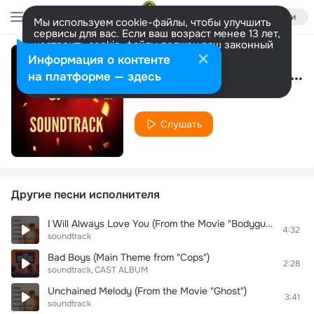
Войти
Мы используем cookie-файлы, чтобы улучшить
сервисы для вас. Если ваш возраст менее 13 лет,
настроить cookie-файлы должен ваш законный
представитель.
Больше информации
Информация о контенте
The Godfather Waltz (From the Movie "The Godfather I")
Разрешить все
Настроить
на платформе — здесь
soundtrack
Слушать
Другие песни исполнителя
I Will Always Love You (From the Movie "Bodyguard")
4:32
soundtrack
Bad Boys (Main Theme from "Cops")
2:28
soundtrack
CAST ALBUM
Unchained Melody (From the Movie "Ghost")
3:41
soundtrack