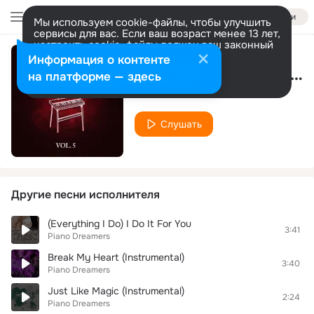
Войти
Мы используем cookie-файлы, чтобы улучшить
сервисы для вас. Если ваш возраст менее 13 лет,
настроить cookie-файлы должен ваш законный
представитель.
Больше информации
Информация о контенте
Bad Romance (Piano Verison) [Made Famous By Lady Gaga]
Разрешить все
Настроить
на платформе — здесь
Piano Dreamers
Слушать
Другие песни исполнителя
(Everything I Do) I Do It For You
3:41
Piano Dreamers
Break My Heart (Instrumental)
3:40
Piano Dreamers
Just Like Magic (Instrumental)
2:24
Piano Dreamers