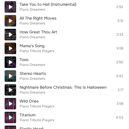
Take You to Hell (Instrumental)
2:52
Piano Dreamers
All The Right Moves
3:31
Piano Dreamers
How Great Thou Art
3:33
Piano Dreamers
Mama's Song
3:59
Piano Tribute Players
Toxic
3:50
Piano Dreamers
Stereo Hearts
3:42
Piano Dreamers
Nightmare Before Christmas: This Is Halloween
3:17
Piano Dreamers
Wild Ones
3:59
Piano Tribute Players
Titanium
4:03
Piano Tribute Players
Elastic Heart