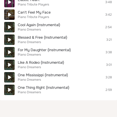
3:48
Piano Tribute Players
Can't Feel My Face
3:42
Piano Tribute Players
Cool Again (Instrumental)
2:54
Piano Dreamers
Blessed & Free (Instrumental)
3:21
Piano Dreamers
For My Daughter (Instrumental)
3:38
Piano Dreamers
Like A Rodeo (Instrumental)
3:01
Piano Dreamers
One Mississippi (Instrumental)
3:28
Piano Dreamers
One Thing Right (Instrumental)
2:59
Piano Dreamers