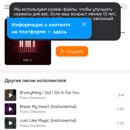
Войти
Мы используем cookie-файлы, чтобы улучшить
сервисы для вас. Если ваш возраст менее 13 лет,
настроить cookie-файлы должен ваш законный
представитель.
Больше информации
Информация о контенте
Stay With Me (Piano Verison) [Made Famous By Sam Smith]
Разрешить все
Настроить
на платформе — здесь
Piano Dreamers
Слушать
Другие песни исполнителя
(Everything I Do) I Do It For You
3:41
Piano Dreamers
Break My Heart (Instrumental)
3:40
Piano Dreamers
Just Like Magic (Instrumental)
2:24
Piano Dreamers