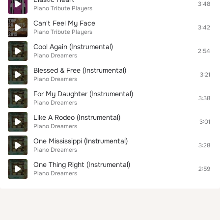
3:48
Piano Tribute Players
Can't Feel My Face
3:42
Piano Tribute Players
Cool Again (Instrumental)
2:54
Piano Dreamers
Blessed & Free (Instrumental)
3:21
Piano Dreamers
For My Daughter (Instrumental)
3:38
Piano Dreamers
Like A Rodeo (Instrumental)
3:01
Piano Dreamers
One Mississippi (Instrumental)
3:28
Piano Dreamers
One Thing Right (Instrumental)
2:59
Piano Dreamers