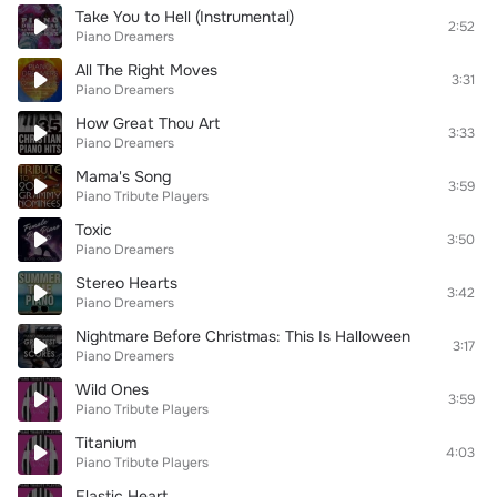
Take You to Hell (Instrumental)
2:52
Piano Dreamers
All The Right Moves
3:31
Piano Dreamers
How Great Thou Art
3:33
Piano Dreamers
Mama's Song
3:59
Piano Tribute Players
Toxic
3:50
Piano Dreamers
Stereo Hearts
3:42
Piano Dreamers
Nightmare Before Christmas: This Is Halloween
3:17
Piano Dreamers
Wild Ones
3:59
Piano Tribute Players
Titanium
4:03
Piano Tribute Players
Elastic Heart