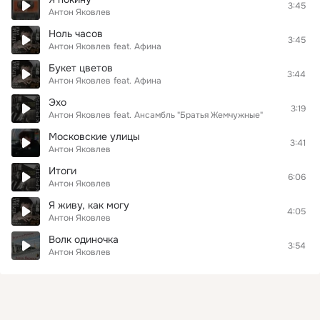
3:45
Антон Яковлев
Ноль часов
3:45
Антон Яковлев
feat.
Афина
Букет цветов
3:44
Антон Яковлев
feat.
Афина
Эхо
3:19
Антон Яковлев
feat.
Ансамбль "Братья Жемчужные"
Московские улицы
3:41
Антон Яковлев
Итоги
6:06
Антон Яковлев
Я живу, как могу
4:05
Антон Яковлев
Волк одиночка
3:54
Антон Яковлев