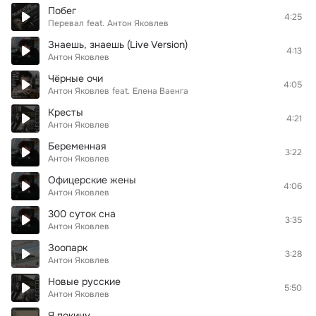
Побег
4:25
Перевал
feat.
Антон Яковлев
Знаешь, знаешь (Live Version)
4:13
Антон Яковлев
Чёрные очи
4:05
Антон Яковлев
feat.
Елена Ваенга
Кресты
4:21
Антон Яковлев
Беременная
3:22
Антон Яковлев
Офицерские жены
4:06
Антон Яковлев
300 суток сна
3:35
Антон Яковлев
Зоопарк
3:28
Антон Яковлев
Новые русские
5:50
Антон Яковлев
Я покину