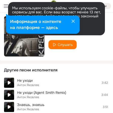
Войти
Мы используем cookie-файлы, чтобы улучшить
сервисы для вас. Если ваш возраст менее 13 лет,
настроить cookie-файлы должен ваш законный
представитель.
Больше информации
Информация о контенте
Коммуналка
Разрешить все
Настроить
на платформе — здесь
Антон Яковлев
Слушать
Другие песни исполнителя
Не уходи
3:42
Антон Яковлев
Не уходи (Agent Smith Remix)
3:44
Антон Яковлев
Знаешь, знаешь
3:51
Антон Яковлев