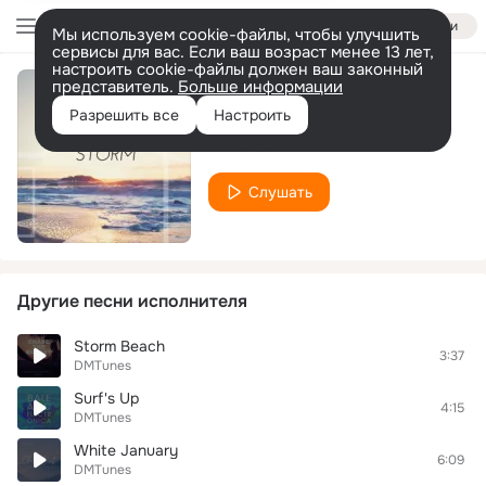
Войти
Мы используем cookie-файлы, чтобы улучшить
сервисы для вас. Если ваш возраст менее 13 лет,
настроить cookie-файлы должен ваш законный
представитель.
Больше информации
After the Storm
Разрешить все
Настроить
DMTunes
Слушать
Другие песни исполнителя
Storm Beach
3:37
DMTunes
Surf's Up
4:15
DMTunes
White January
6:09
DMTunes