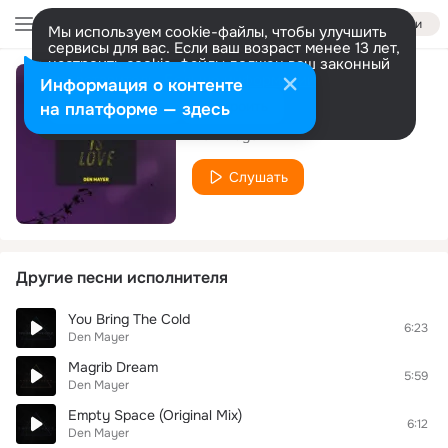
Войти
Мы используем cookie-файлы, чтобы улучшить
сервисы для вас. Если ваш возраст менее 13 лет,
настроить cookie-файлы должен ваш законный
представитель.
Больше информации
Информация о контенте
This Is Love
Разрешить все
Настроить
на платформе — здесь
Den Mayer
Слушать
Другие песни исполнителя
You Bring The Cold
6:23
Den Mayer
Magrib Dream
5:59
Den Mayer
Empty Space (Original Mix)
6:12
Den Mayer