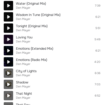
Water (Original Mix)
7:39
Den Mayer
Wisdom In Tune (Original Mix)
6:21
Den Mayer
Tonight (Original Mix)
5:51
Den Mayer
Loving You
5:49
Den Mayer
Emotions (Extended Mix)
6:21
Den Mayer
Emotions (Radio Mix)
4:20
Den Mayer
City of Lights
6:36
Den Mayer
Shadow
7:03
Den Mayer
That Night
6:52
Den Mayer
That Day