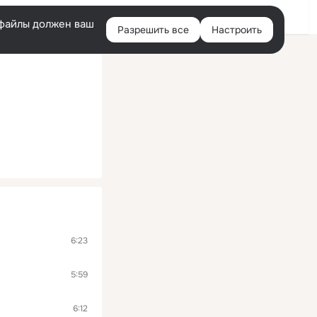
Войти
e-файлы должен ваш
Разрешить все
Настроить
Правая
колонка
6:23
5:59
6:12