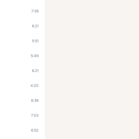
7:39
6:21
5:51
5:49
6:21
4:20
6:36
7:03
6:52