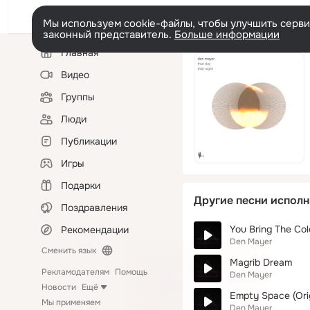
Мы используем cookie-файлы, чтобы улучшить сервис
законный представитель.
Больше информации
Левая
Главная
колонка
Видео
Группы
Люди
Публикации
Игры
Подарки
Другие песни исполн
Поздравления
You Bring The Col
Рекомендации
Den Mayer
Сменить язык
Magrib Dream
Рекламодателям
Помощь
Den Mayer
Новости
Ещё
Empty Space (Orig
Мы применяем
Den Mayer