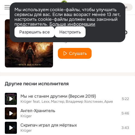
Войти
Мы используем cookie-файлы, чтобы улучшить
сервисы для вас. Если ваш возраст менее 13 лет,
настроить cookie-файлы должен ваш законный
представитель.
Больше информации
Великий Джордано
Разрешить все
Настроить
Krüger
Слушать
Другие песни исполнителя
Мы не станем другими (Версия 2019)
5:22
Krüger
feat.
Lexx
Мастер
Владимир Холстинин
Ария
Ангел-Хранитель
5:46
Krüger
Скрипач играл для мёртвых
3:43
Krüger