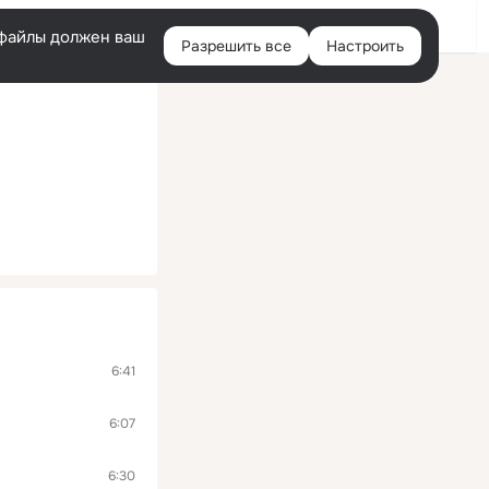
Войти
e-файлы должен ваш
Разрешить все
Настроить
Правая
колонка
6:41
6:07
6:30