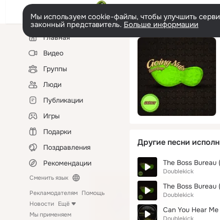
Мы используем cookie-файлы, чтобы улучшить сервис
законный представитель.
Больше информации
Левая
Главная
колонка
Видео
Группы
Люди
Публикации
Игры
Подарки
Другие песни исполн
Поздравления
The Boss Bureau (F
Рекомендации
Doublekick
Сменить язык
The Boss Bureau (
Рекламодателям
Помощь
Doublekick
Новости
Ещё
Can You Hear Me (
Мы применяем
Doublekick