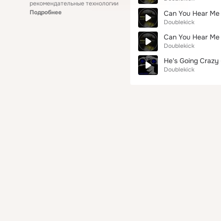
рекомендательные технологии
Подробнее
Can You Hear Me 
Doublekick
Can You Hear Me (
Doublekick
He's Going Crazy (
Doublekick