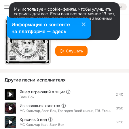
Войти
Мы используем cookie-файлы, чтобы улучшить
сервисы для вас. Если ваш возраст менее 13 лет,
настроить cookie-файлы должен ваш законный
представитель.
Больше информации
Информация о контенте
Одно но
Разрешить все
Настроить
на платформе — здесь
Заги Бок
Слушать
Другие песни исполнителя
Ящер играющий в ящик
2:40
Заги Бок
Из говяжьих хвостов
3:50
MC Кальмар
Заги Бок
Трагедия Всей жизни
TRUEтень
Красивый вид
2:56
MC Кальмар
feat.
Заги Бок