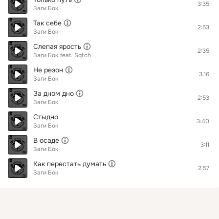
3:35
Заги Бок
Так себе
2:53
Заги Бок
Слепая ярость
2:35
Заги Бок
feat.
Sqtch
Не резон
3:16
Заги Бок
За дном дно
2:53
Заги Бок
Стыдно
3:40
Заги Бок
В осаде
3:11
Заги Бок
Как перестать думать
2:57
Заги Бок