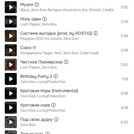
Музло
3:52
Фриз
Заги Бок
Витядзэ Инкогнито
Ibo
Shotall
Симба
Ноль один
3:26
Lost Flipper
Заги Бок
Системе выгодно (prod. by ROSTIQ)
3:48
Морфин
ROSTIQ
Galafo
Заги Бок
Союз-11
3:08
Координаты Чудес
feat.
Заги Бок
Советский
Честное Пионерское
3:42
Lost Flipper
Заги Бок
Birthday Party 3
1:29
Заги Бок
LuckyProduction
Кротовая Нора (instrumental)
3:38
Заги Бок
LuckyProduction
Кротовая нора
3:38
Заги Бок
LuckyProduction
Под свою дудку
2:42
Заги Бок
Только путь