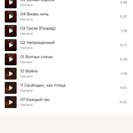
5:58
Натиск
04 Вновь ночь
5:35
Натиск
03 Гроза (Разряд)
3:18
Натиск
02 Непрощенный
5:37
Натиск
01 Волчьи слезы
5:39
Натиск
10 Война
4:18
Натиск
11 Свободен, как птица
5:57
Натиск
07 Каждый час
4:30
Натиск