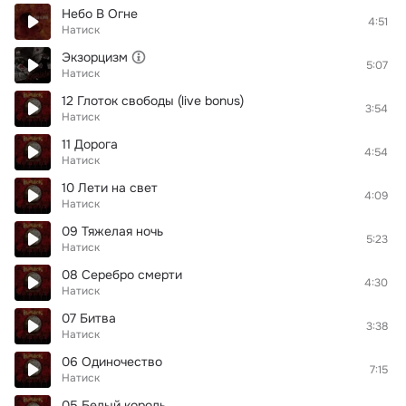
Небо В Огне
4:51
Натиск
Экзорцизм
5:07
Натиск
12 Глоток свободы (live bonus)
3:54
Натиск
11 Дорога
4:54
Натиск
10 Лети на свет
4:09
Натиск
09 Тяжелая ночь
5:23
Натиск
08 Серебро смерти
4:30
Натиск
07 Битва
3:38
Натиск
06 Одиночество
7:15
Натиск
05 Белый король