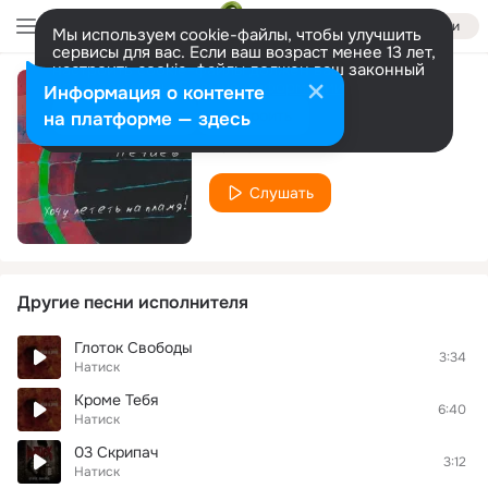
Войти
Мы используем cookie-файлы, чтобы улучшить
сервисы для вас. Если ваш возраст менее 13 лет,
настроить cookie-файлы должен ваш законный
представитель.
Больше информации
Информация о контенте
02 Прощай
Разрешить все
Настроить
на платформе — здесь
Натиск
Слушать
Другие песни исполнителя
Глоток Свободы
3:34
Натиск
Кроме Тебя
6:40
Натиск
03 Скрипач
3:12
Натиск