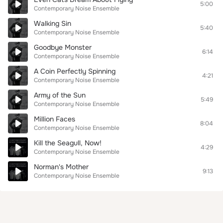
5:00
Contemporary Noise Ensemble
Walking Sin
5:40
Contemporary Noise Ensemble
Goodbye Monster
6:14
Contemporary Noise Ensemble
A Coin Perfectly Spinning
4:21
Contemporary Noise Ensemble
Army of the Sun
5:49
Contemporary Noise Ensemble
Million Faces
8:04
Contemporary Noise Ensemble
Kill the Seagull, Now!
4:29
Contemporary Noise Ensemble
Norman's Mother
9:13
Contemporary Noise Ensemble