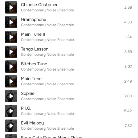
Chinese Customer
2:58
Contemporary Noise Ensemble
Gramophone
4:33
Contemporary Noise Ensemble
Main Tune II
1:24
Contemporary Noise Ensemble
Tango Lesson
3:59
Contemporary Noise Ensemble
Bitches Tune
3:07
Contemporary Noise Ensemble
Main Tune
2:49
Contemporary Noise Ensemble
Sophie
7:03
Contemporary Noise Ensemble
P.I.G.
5:42
Contemporary Noise Ensemble
Evil Melody
7:32
Contemporary Noise Ensemble
Even Cats Dream About Flying