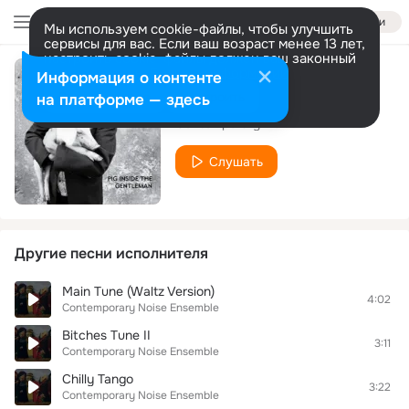
Войти
Мы используем cookie-файлы, чтобы улучшить
сервисы для вас. Если ваш возраст менее 13 лет,
настроить cookie-файлы должен ваш законный
представитель.
Больше информации
Информация о контенте
Invisible Train
Разрешить все
Настроить
на платформе — здесь
Contemporary Noise Ensemble
Слушать
Другие песни исполнителя
Main Tune (Waltz Version)
4:02
Contemporary Noise Ensemble
Bitches Tune II
3:11
Contemporary Noise Ensemble
Chilly Tango
3:22
Contemporary Noise Ensemble