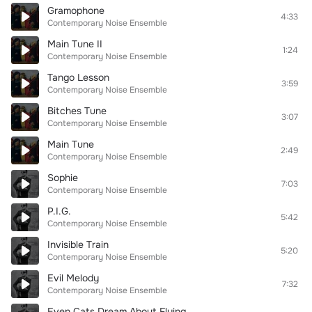
Gramophone
4:33
Contemporary Noise Ensemble
Main Tune II
1:24
Contemporary Noise Ensemble
Tango Lesson
3:59
Contemporary Noise Ensemble
Bitches Tune
3:07
Contemporary Noise Ensemble
Main Tune
2:49
Contemporary Noise Ensemble
Sophie
7:03
Contemporary Noise Ensemble
P.I.G.
5:42
Contemporary Noise Ensemble
Invisible Train
5:20
Contemporary Noise Ensemble
Evil Melody
7:32
Contemporary Noise Ensemble
Even Cats Dream About Flying