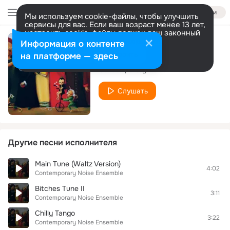
Войти
Мы используем cookie-файлы, чтобы улучшить
сервисы для вас. Если ваш возраст менее 13 лет,
настроить cookie-файлы должен ваш законный
представитель.
Больше информации
Информация о контенте
Chinese Customer
Разрешить все
Настроить
на платформе — здесь
Contemporary Noise Ensemble
Слушать
Другие песни исполнителя
Main Tune (Waltz Version)
4:02
Contemporary Noise Ensemble
Bitches Tune II
3:11
Contemporary Noise Ensemble
Chilly Tango
3:22
Contemporary Noise Ensemble