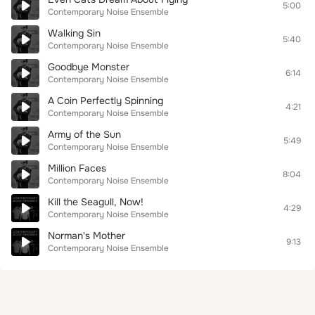
5:00
Contemporary Noise Ensemble
Walking Sin
5:40
Contemporary Noise Ensemble
Goodbye Monster
6:14
Contemporary Noise Ensemble
A Coin Perfectly Spinning
4:21
Contemporary Noise Ensemble
Army of the Sun
5:49
Contemporary Noise Ensemble
Million Faces
8:04
Contemporary Noise Ensemble
Kill the Seagull, Now!
4:29
Contemporary Noise Ensemble
Norman's Mother
9:13
Contemporary Noise Ensemble