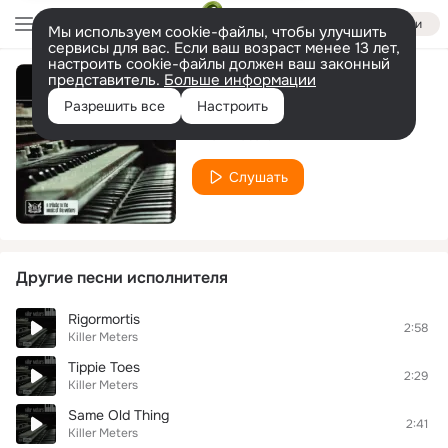
Войти
Мы используем cookie-файлы, чтобы улучшить
сервисы для вас. Если ваш возраст менее 13 лет,
настроить cookie-файлы должен ваш законный
представитель.
Больше информации
Handclapping Song
Разрешить все
Настроить
Killer Meters
Слушать
Другие песни исполнителя
Rigormortis
2:58
Killer Meters
Tippie Toes
2:29
Killer Meters
Same Old Thing
2:41
Killer Meters