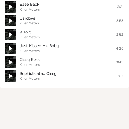
Ease Back
3:21
Killer Meters
Cardova
3:53
Killer Meters
9 To 5
2:52
Killer Meters
Just Kissed My Baby
4:26
Killer Meters
Cissy Strut
3:43
Killer Meters
Sophisticated Cissy
3:12
Killer Meters