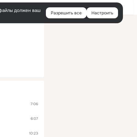
Войти
e-файлы должен ваш
Разрешить все
Настроить
Правая
колонка
7:06
6:07
10:23