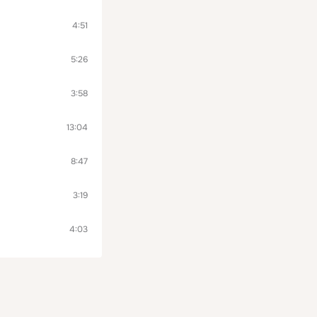
4:51
5:26
3:58
13:04
8:47
3:19
4:03