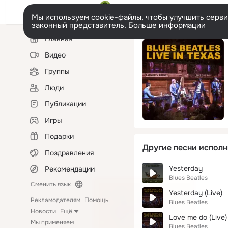
Мы используем cookie-файлы, чтобы улучшить сервис
законный представитель.
Больше информации
Левая
Главная
колонка
Видео
Группы
Люди
Публикации
Игры
Подарки
Другие песни исполн
Поздравления
Yesterday
Рекомендации
Blues Beatles
Сменить язык
Yesterday (Live)
Рекламодателям
Помощь
Blues Beatles
Новости
Ещё
Love me do (Live)
Мы применяем
Blues Beatles