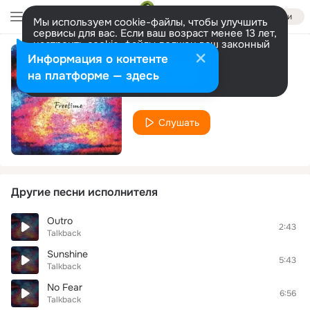
Войти
Мы используем cookie-файлы, чтобы улучшить
сервисы для вас. Если ваш возраст менее 13 лет,
настроить cookie-файлы должен ваш законный
представитель.
Больше информации
Информация о контенте
Body & Soul
Разрешить все
Настроить
на платформе — здесь
Talkback
Слушать
Другие песни исполнителя
Outro
2:43
Talkback
Sunshine
5:43
Talkback
No Fear
6:56
Talkback