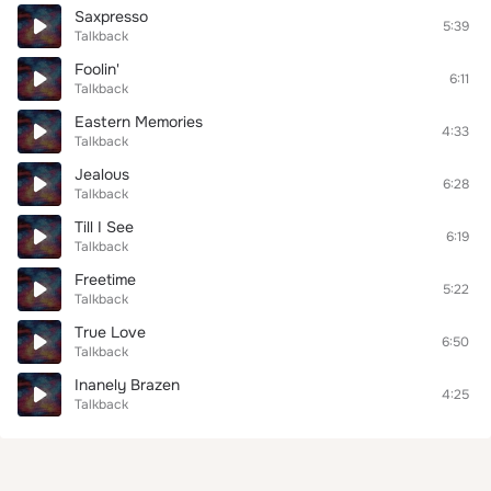
Saxpresso
5:39
Talkback
Foolin'
6:11
Talkback
Eastern Memories
4:33
Talkback
Jealous
6:28
Talkback
Till I See
6:19
Talkback
Freetime
5:22
Talkback
True Love
6:50
Talkback
Inanely Brazen
4:25
Talkback