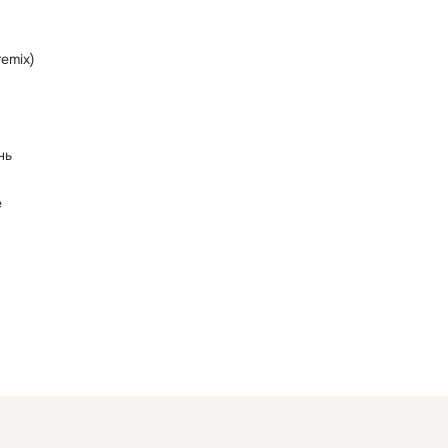
emix)
нь
е