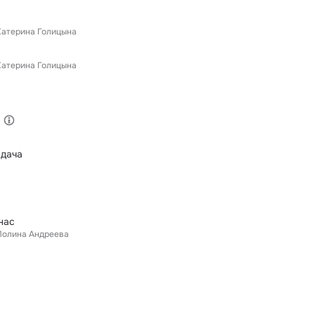
Катерина Голицына
Катерина Голицына
с
 дача
нас
Полина Андреева