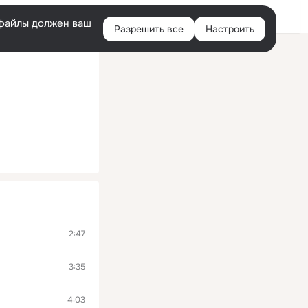
Войти
e-файлы должен ваш
Разрешить все
Настроить
Правая
колонка
2:47
3:35
4:03