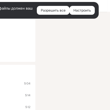
Войти
e-файлы должен ваш
Разрешить все
Настроить
Правая
колонка
5:04
5:14
5:12