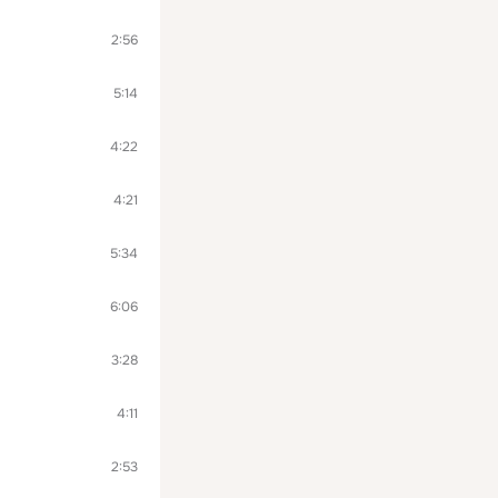
2:56
5:14
4:22
4:21
5:34
6:06
3:28
4:11
2:53