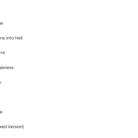
ne
s into Hell
rnt
eakness
n
te
xed Version)