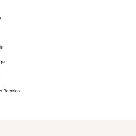
n
ds
rgue
d
n Remains