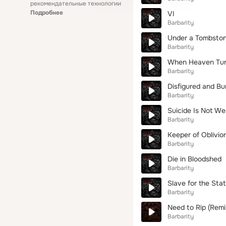
рекомендательные технологии
Подробнее
VI
Barbarity
Under a Tombsto
Barbarity
When Heaven Turn
Barbarity
Disfigured and Bu
Barbarity
Suicide Is Not W
Barbarity
Keeper of Oblivio
Barbarity
Die in Bloodshed
Barbarity
Slave for the Sta
Barbarity
Need to Rip (Remi
Barbarity