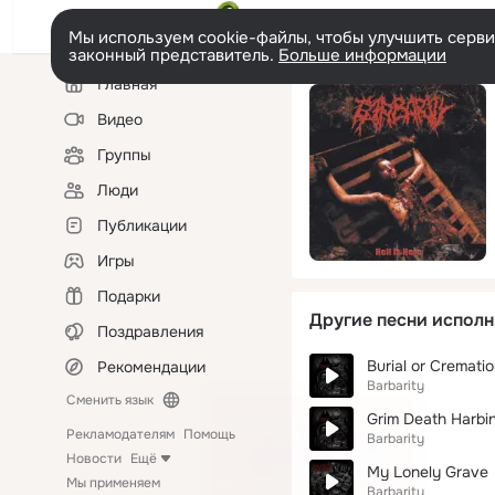
Мы используем cookie-файлы, чтобы улучшить сервис
законный представитель.
Больше информации
Левая
Главная
колонка
Видео
Группы
Люди
Публикации
Игры
Подарки
Другие песни исполн
Поздравления
Burial or Cremati
Рекомендации
Barbarity
Сменить язык
Grim Death Harbi
Рекламодателям
Помощь
Barbarity
Новости
Ещё
My Lonely Grave
Мы применяем
Barbarity