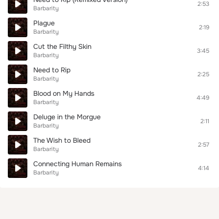
2:53
Barbarity
Plague
2:19
Barbarity
Cut the Filthy Skin
3:45
Barbarity
Need to Rip
2:25
Barbarity
Blood on My Hands
4:49
Barbarity
Deluge in the Morgue
2:11
Barbarity
The Wish to Bleed
2:57
Barbarity
Connecting Human Remains
4:14
Barbarity