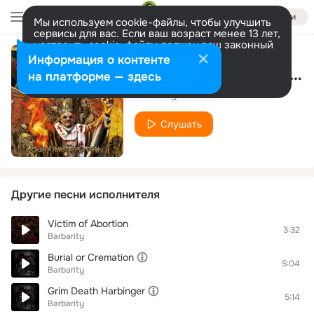
Войти
Мы используем cookie-файлы, чтобы улучшить
сервисы для вас. Если ваш возраст менее 13 лет,
настроить cookie-файлы должен ваш законный
представитель.
Больше информации
Информация о контенте
Crush of Hypocritical Morality (Introduction)
Разрешить все
Настроить
на платформе — здесь
Barbarity
Слушать
Другие песни исполнителя
Victim of Abortion
3:32
Barbarity
Burial or Cremation
5:04
Barbarity
Grim Death Harbinger
5:14
Barbarity