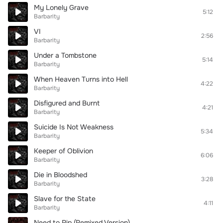
My Lonely Grave
5:12
Barbarity
VI
2:56
Barbarity
Under a Tombstone
5:14
Barbarity
When Heaven Turns into Hell
4:22
Barbarity
Disfigured and Burnt
4:21
Barbarity
Suicide Is Not Weakness
5:34
Barbarity
Keeper of Oblivion
6:06
Barbarity
Die in Bloodshed
3:28
Barbarity
Slave for the State
4:11
Barbarity
Need to Rip (Remixed Version)