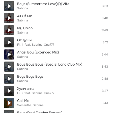
Boys (Summertime Love)(Dj Vita
3:33
Sabrina
All Of Me
3:48
Sabrina
My Chico
3:40
Sabrina
От души
3:12
Fil. ii
feat.
Sabrina
Ona777
Angel Boy (Extended Mix)
5:44
Sabrina
Boys Boys Boys (Special Long Club Mix)
8:43
Sabrina
Boys Boys Boys
2:48
Sabrina
Хулиганка
3:47
Fil. ii
feat.
Sabrina
Ona777
Call Me
3:43
Samantha
Sabrina
Boys (Fred Flaming Rework)