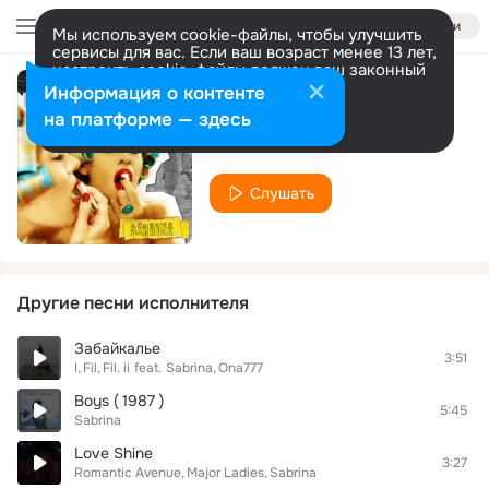
Войти
Мы используем cookie-файлы, чтобы улучшить
сервисы для вас. Если ваш возраст менее 13 лет,
настроить cookie-файлы должен ваш законный
представитель.
Больше информации
Информация о контенте
Flying High
Разрешить все
Настроить
на платформе — здесь
Sabrina
Слушать
Другие песни исполнителя
Забайкалье
3:51
I
Fil
Fil. ii
feat.
Sabrina
Ona777
Boys ( 1987 )
5:45
Sabrina
Love Shine
3:27
Romantic Avenue
Major Ladies
Sabrina