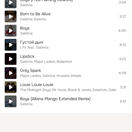
3:34
Sabrina
Born to Be Alive
3:27
Sabrina Salerno
Boys
4:00
Sabrina
Густой дым
4:14
I
Fil
feat.
Sabrina
Lipstick
3:22
Sabrina
Major Ladies
Bakermat
Only Spark
4:09
Major Ladies
Sabrina
Hussein Arbabi
Louie Louie Louie
3:31
The Midnight Boys
Mr. Hook
Blank & Jones
Delerium
Sabrina
Boys (Albina Mango Extended Remix)
4:51
Sabrina