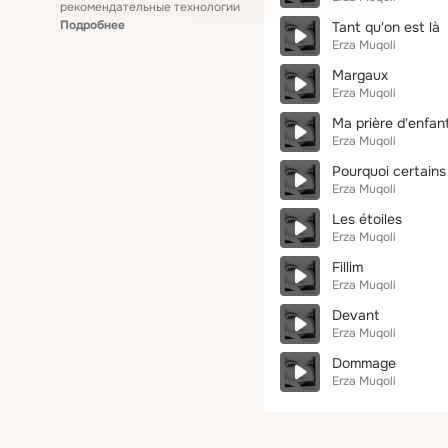
рекомендательные технологии
Подробнее
Tant qu'on est là
Erza Muqoli
Margaux
Erza Muqoli
Ma prière d'enfan
Erza Muqoli
Pourquoi certain
Erza Muqoli
Les étoiles
Erza Muqoli
Fillim
Erza Muqoli
Devant
Erza Muqoli
Dommage
Erza Muqoli