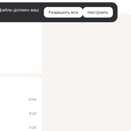
Войти
e-файлы должен ваш
Разрешить все
Настроить
Правая
колонка
5:04
4:23
3:24