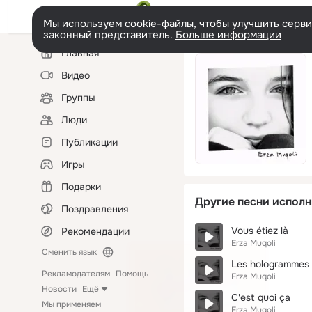
Мы используем cookie-файлы, чтобы улучшить сервис
законный представитель.
Больше информации
Левая
Главная
колонка
Видео
Группы
Люди
Публикации
Игры
Подарки
Другие песни исполн
Поздравления
Vous étiez là
Рекомендации
Erza Muqoli
Сменить язык
Les hologrammes
Рекламодателям
Помощь
Erza Muqoli
Новости
Ещё
C'est quoi ça
Мы применяем
Erza Muqoli