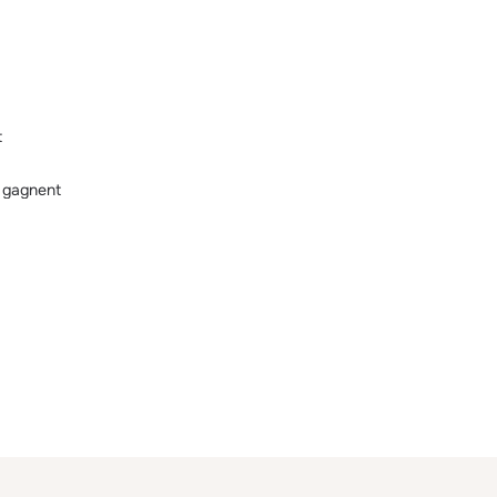
t
s gagnent