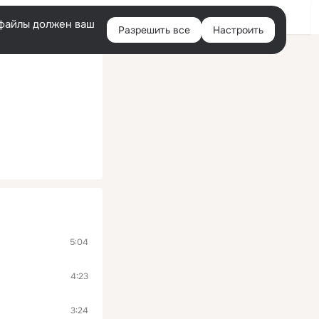
Войти
e-файлы должен ваш
Разрешить все
Настроить
Правая
колонка
5:04
4:23
3:24