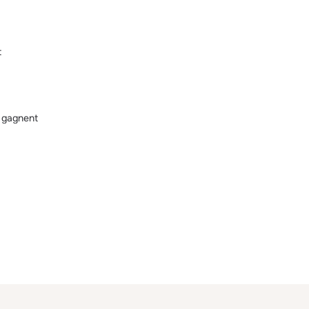
t
s gagnent