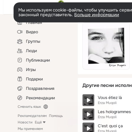
Мы используем cookie-файлы, чтобы улучшить сервис
законный представитель.
Больше информации
Левая
Главная
колонка
Видео
Группы
Люди
Публикации
Игры
Подарки
Другие песни исполн
Поздравления
Vous étiez là
Рекомендации
Erza Muqoli
Сменить язык
Les hologrammes
Рекламодателям
Помощь
Erza Muqoli
Новости
Ещё
C'est quoi ça
Мы применяем
Erza Muqoli