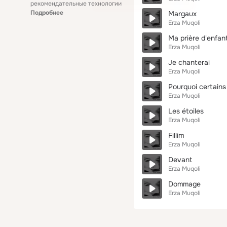
рекомендательные технологии
Подробнее
Margaux
Erza Muqoli
Ma prière d'enfan
Erza Muqoli
Je chanterai
Erza Muqoli
Pourquoi certain
Erza Muqoli
Les étoiles
Erza Muqoli
Fillim
Erza Muqoli
Devant
Erza Muqoli
Dommage
Erza Muqoli