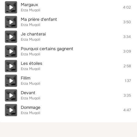
Margaux
4:02
Erza Muqoli
Ma prière d'enfant
3:50
Erza Muqoli
Je chanterai
3:34
Erza Muqoli
Pourquoi certains gagnent
3:09
Erza Muqoli
Les étoiles
2:58
Erza Muqoli
Fillim
1:37
Erza Muqoli
Devant
3:35
Erza Muqoli
Dommage
4:47
Erza Muqoli