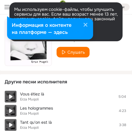
Войти
Мы используем cookie-файлы, чтобы улучшить
сервисы для вас. Если ваш возраст менее 13 лет,
настроить cookie-файлы должен ваш законный
представитель.
Больше информации
Информация о контенте
C'est quoi ça
Разрешить все
Настроить
на платформе — здесь
Erza Muqoli
Слушать
Другие песни исполнителя
Vous étiez là
5:04
Erza Muqoli
Les hologrammes
4:23
Erza Muqoli
Tant qu'on est là
3:38
Erza Muqoli