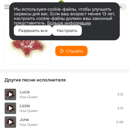
Войти
Мы используем cookie-файлы, чтобы улучшить
сервисы для вас. Если ваш возраст менее 13 лет,
настроить cookie-файлы должен ваш законный
представитель.
Больше информации
Marjorie
Разрешить все
Настроить
Hoa Queen
Слушать
Другие песни исполнителя
Lucia
3:13
Hoa Queen
Lizzie
3:15
Hoa Queen
June
3:48
Hoa Queen