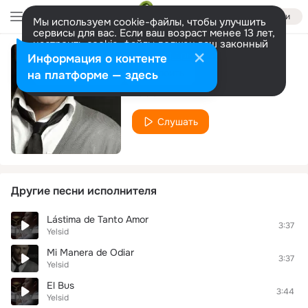
Войти
Мы используем cookie-файлы, чтобы улучшить
сервисы для вас. Если ваш возраст менее 13 лет,
настроить cookie-файлы должен ваш законный
представитель.
Больше информации
Информация о контенте
Al Igual Que Tú
Разрешить все
Настроить
на платформе — здесь
Yelsid
Слушать
Другие песни исполнителя
Lástima de Tanto Amor
3:37
Yelsid
Mi Manera de Odiar
3:37
Yelsid
El Bus
3:44
Yelsid