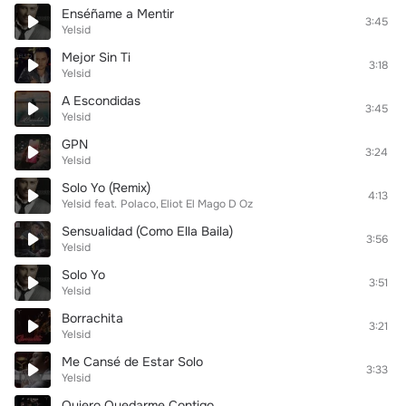
Enséñame a Mentir
3:45
Yelsid
Mejor Sin Ti
3:18
Yelsid
A Escondidas
3:45
Yelsid
GPN
3:24
Yelsid
Solo Yo (Remix)
4:13
Yelsid
feat.
Polaco
Eliot El Mago D Oz
Sensualidad (Como Ella Baila)
3:56
Yelsid
Solo Yo
3:51
Yelsid
Borrachita
3:21
Yelsid
Me Cansé de Estar Solo
3:33
Yelsid
Quiero Quedarme Contigo