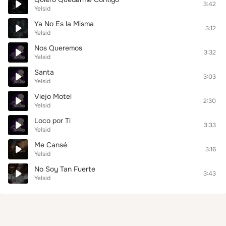
3:42
Yelsid
Ya No Es la Misma
3:12
Yelsid
Nos Queremos
3:32
Yelsid
Santa
3:03
Yelsid
Viejo Motel
2:30
Yelsid
Loco por Ti
3:33
Yelsid
Me Cansé
3:16
Yelsid
No Soy Tan Fuerte
3:43
Yelsid