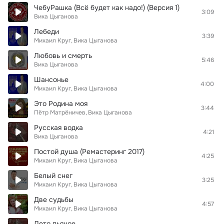
ЧебуРашка (Всё будет как надо!) (Версия 1)
3:09
Вика Цыганова
Лебеди
3:39
Михаил Круг
Вика Цыганова
Любовь и смерть
5:46
Вика Цыганова
Шансонье
4:00
Михаил Круг
Вика Цыганова
Это Родина моя
3:44
Пётр Матрёничев
Вика Цыганова
Русская водка
4:21
Вика Цыганова
Постой душа (Ремастеринг 2017)
4:25
Михаил Круг
Вика Цыганова
Белый снег
3:25
Михаил Круг
Вика Цыганова
Две судьбы
4:57
Михаил Круг
Вика Цыганова
Лето пьяное