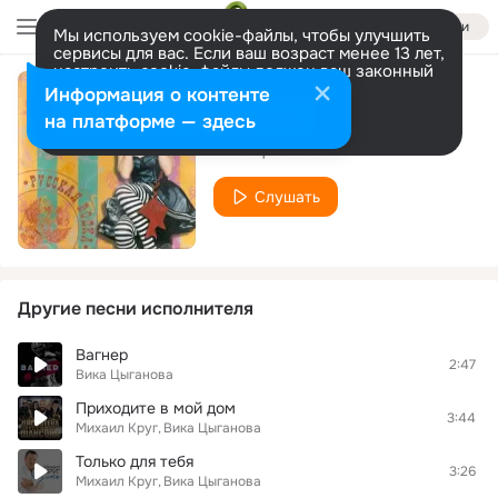
Войти
Мы используем cookie-файлы, чтобы улучшить
сервисы для вас. Если ваш возраст менее 13 лет,
настроить cookie-файлы должен ваш законный
представитель.
Больше информации
Информация о контенте
Церковь белая
Разрешить все
Настроить
на платформе — здесь
Вика Цыганова
Слушать
Другие песни исполнителя
Вагнер
2:47
Вика Цыганова
Приходите в мой дом
3:44
Михаил Круг
Вика Цыганова
Только для тебя
3:26
Михаил Круг
Вика Цыганова