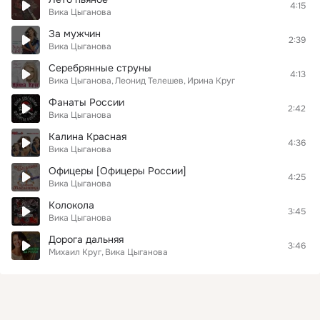
4:15
Вика Цыганова
За мужчин
2:39
Вика Цыганова
Серебрянные струны
4:13
Вика Цыганова
Леонид Телешев
Ирина Круг
Фанаты России
2:42
Вика Цыганова
Калина Красная
4:36
Вика Цыганова
Офицеры [Офицеры России]
4:25
Вика Цыганова
Колокола
3:45
Вика Цыганова
Дорога дальняя
3:46
Михаил Круг
Вика Цыганова