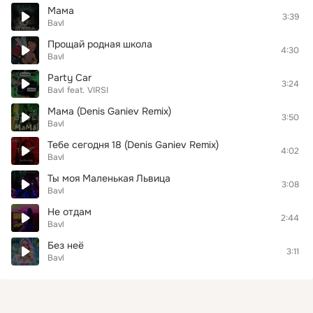
Мама
3:39
Bavl
Прощай родная школа
4:30
Bavl
Party Car
3:24
Bavl
feat.
VIRSI
Мама (Denis Ganiev Remix)
3:50
Bavl
Тебе сегодня 18 (Denis Ganiev Remix)
4:02
Bavl
Ты моя Маленькая Львица
3:08
Bavl
Не отдам
2:44
Bavl
Без неё
3:11
Bavl