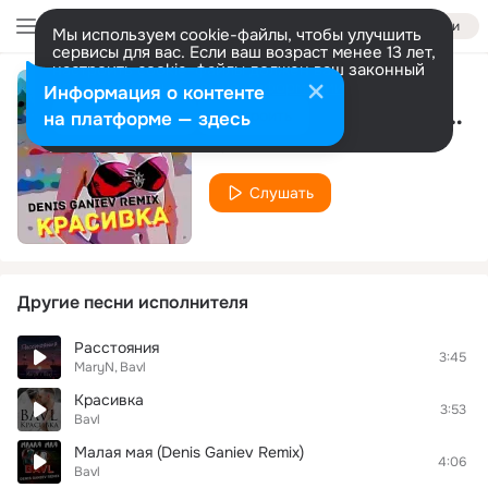
Войти
Мы используем cookie-файлы, чтобы улучшить
сервисы для вас. Если ваш возраст менее 13 лет,
настроить cookie-файлы должен ваш законный
представитель.
Больше информации
Информация о контенте
Красивка (Denis Ganiev Remix)
Разрешить все
Настроить
на платформе — здесь
Bavl
Слушать
Другие песни исполнителя
Расстояния
3:45
MaryN
Bavl
Красивка
3:53
Bavl
Малая мая (Denis Ganiev Remix)
4:06
Bavl