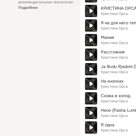
рекомендательные технологии
Подробнее
КРИСТИНА ОРСА 
Кристина Орса
Я не для него те
Кристина Орса
Мания
Кристина Орса
Расстояния
Кристина Орса
Ja Budu Rjadom (
Кристина Орса
На кнопках
Кристина Орса
Снова в холод
Кристина Орса
Неон (Pasha Lumi
Кристина Орса
Я одна
Кристина Орса