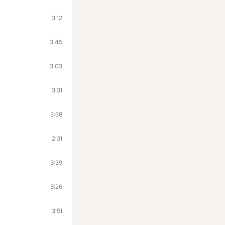
3:12
3:45
3:03
3:31
3:38
2:31
3:39
5:26
3:51