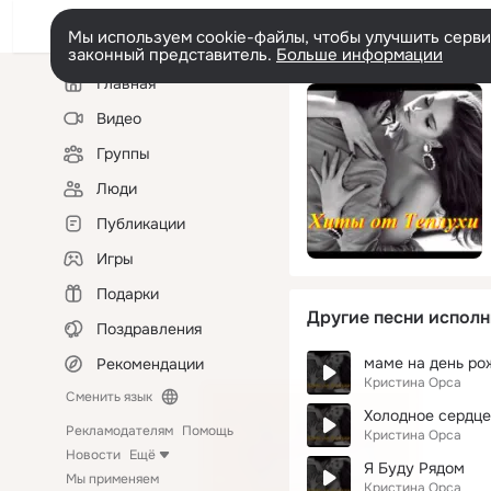
Мы используем cookie-файлы, чтобы улучшить сервис
законный представитель.
Больше информации
Левая
Главная
колонка
Видео
Группы
Люди
Публикации
Игры
Подарки
Другие песни исполн
Поздравления
маме на день ро
Рекомендации
Кристина Орса
Сменить язык
Холодное сердце 
Рекламодателям
Помощь
Кристина Орса
Новости
Ещё
Я Буду Рядом
Мы применяем
Кристина Орса