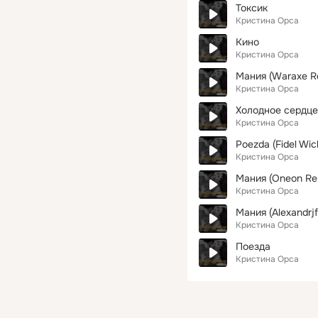
Токсик
Кристина Орса
Кино
Кристина Орса
Мания (Waraxe R
Кристина Орса
Холодное сердце
Кристина Орса
Poezda (Fidel Wic
Кристина Орса
Мания (Oneon Re
Кристина Орса
Мания (Alexandrjf
Кристина Орса
Поезда
Кристина Орса