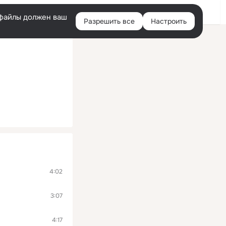
Войти
e-файлы должен ваш
Разрешить все
Настроить
Правая
колонка
4:02
3:07
4:17