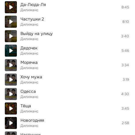
Да-Люда-Ля
8:45
Дилижанс
Частушки 2
8:10
Дилижанс
Выйду на улицу
3:40
Дилижанс
Дедочек
5:46
Дилижанс
Морячка
3:34
Дилижанс
Хочу мужа
3:19
Дилижанс
Одесса
4:30
Дилижанс
Тёща
3:45
Дилижанс
Новогодняя
2:58
Дилижанс
Частушки