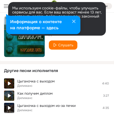
Войти
Мы используем cookie-файлы, чтобы улучшить
сервисы для вас. Если ваш возраст менее 13 лет,
настроить cookie-файлы должен ваш законный
представитель.
Больше информации
Информация о контенте
Выйду на улицу
Разрешить все
Настроить
на платформе — здесь
Дилижанс
Слушать
Другие песни исполнителя
Цыганочка с выходом
4:40
Дилижанс
Как получим диплом
3:27
Дилижанс
Цыганочка с выходом из-за печки
4:35
Дилижанс