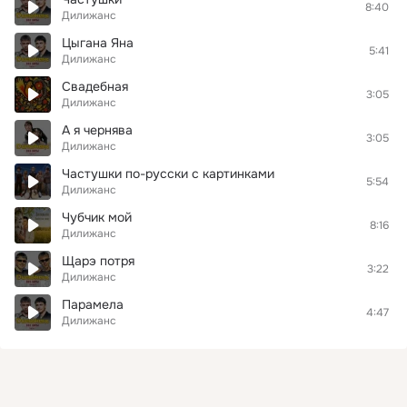
8:40
Дилижанс
Цыгана Яна
5:41
Дилижанс
Свадебная
3:05
Дилижанс
А я чернява
3:05
Дилижанс
Частушки по-русски с картинками
5:54
Дилижанс
Чубчик мой
8:16
Дилижанс
Щарэ потря
3:22
Дилижанс
Парамела
4:47
Дилижанс