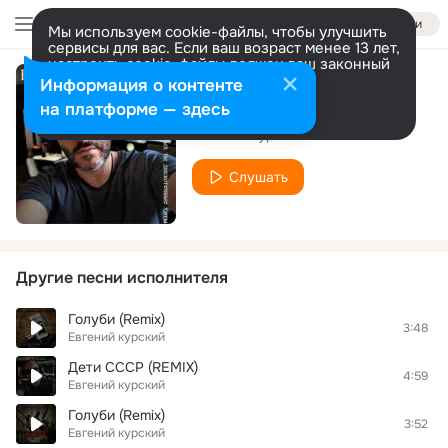
Войти
Мы используем cookie-файлы, чтобы улучшить
сервисы для вас. Если ваш возраст менее 13 лет,
настроить cookie-файлы должен ваш законный
представитель.
Больше информации
Информация о контенте
Не обещай
Разрешить все
Настроить
на платформе — здесь
Евгений курский
Слушать
Другие песни исполнителя
Голуби (Remix)
3:48
Евгений курский
Дети СССР (REMIX)
4:59
Евгений курский
Голуби (Remix)
3:52
Евгений курский