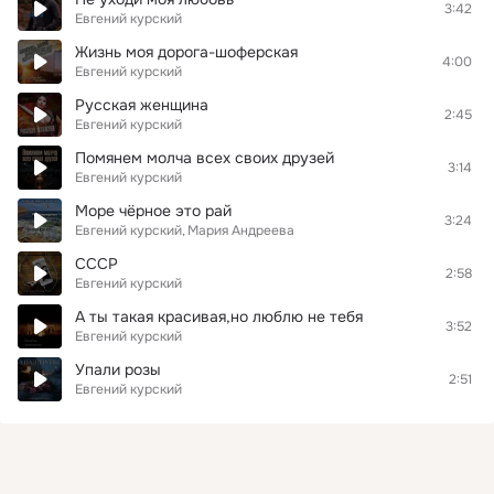
3:42
Евгений курский
Жизнь моя дорога-шоферская
4:00
Евгений курский
Русская женщина
2:45
Евгений курский
Помянем молча всех своих друзей
3:14
Евгений курский
Море чёрное это рай
3:24
Евгений курский
Мария Андреева
СССР
2:58
Евгений курский
А ты такая красивая,но люблю не тебя
3:52
Евгений курский
Упали розы
2:51
Евгений курский