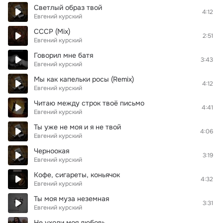
Светлый образ твой
4:12
Евгений курский
СССР (Mix)
2:51
Евгений курский
Говорил мне батя
3:43
Евгений курский
Мы как капельки росы (Remix)
4:12
Евгений курский
Читаю между строк твоё письмо
4:41
Евгений курский
Ты уже не моя и я не твой
4:06
Евгений курский
Черноокая
3:19
Евгений курский
Кофе, сигареты, коньячок
4:32
Евгений курский
Ты моя муза неземная
3:31
Евгений курский
Не уходи моя любовь