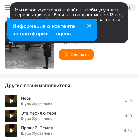
Войти
Мы используем cookie-файлы, чтобы улучшить
сервисы для вас. Если ваш возраст менее 13 лет,
настроить cookie-файлы должен ваш законный
представитель.
Больше информации
Информация о контенте
Как ветер
Разрешить все
Настроить
на платформе — здесь
Шура Журавлева
Слушать
Другие песни исполнителя
Неон
4:19
Шура Журавлева
Эта песня о тебе
4:10
Шура Журавлева
Прощай, Земля
4:54
Шура Журавлева