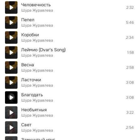
Человечность
2:32
Шура Журавлева
Пепел
5:46
Шура Журавлева
Коробки
2:34
Шура Журавлева
Леймио (Dvar's Song)
1:58
Шура Журавлева
Весна
2:58
Шура Журавлева
Ласточки
3:08
Шура Журавлева
Благодать
3:08
Шура Журавлева
Необъятныя
3:22
Шура Журавлева
Свет
2:54
Шура Журавлева
Замкнутый круг