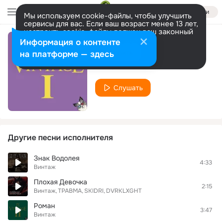
Войти
Мы используем cookie-файлы, чтобы улучшить
сервисы для вас. Если ваш возраст менее 13 лет,
настроить cookie-файлы должен ваш законный
представитель.
Больше информации
Информация о контенте
Victoria
Разрешить все
Настроить
на платформе — здесь
Винтаж
Слушать
Другие песни исполнителя
Знак Водолея
4:33
Винтаж
Плохая Девочка
2:15
Винтаж
ТРАВМА
SKIDRI
DVRKLXGHT
Роман
3:47
Винтаж