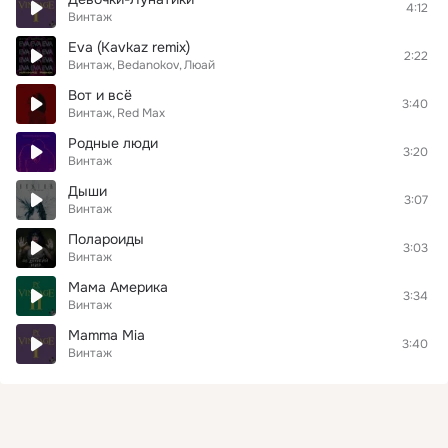
4:12
Винтаж
Eva (Kavkaz remix)
2:22
Винтаж
Bedanokov
Люай
Вот и всё
3:40
Винтаж
Red Max
Родные люди
3:20
Винтаж
Дыши
3:07
Винтаж
Полароиды
3:03
Винтаж
Мама Америка
3:34
Винтаж
Mamma Mia
3:40
Винтаж