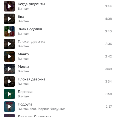
Когда рядом ты
3:44
Винтаж
Ева
4:08
Винтаж
Знак Водолея
3:40
Винтаж
Плохая девочка
3:36
Винтаж
Манго
2:42
Винтаж
Микки
3:49
Винтаж
Плохая девочка
3:34
Винтаж
Деревья
3:58
Винтаж
Подруга
2:57
Винтаж
feat.
Марина Федункив
Девочки-Лунатики