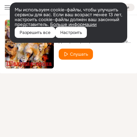
Войти
Мы используем cookie-файлы, чтобы улучшить
сервисы для вас. Если ваш возраст менее 13 лет,
настроить cookie-файлы должен ваш законный
представитель.
Больше информации
Шалунья-весна
Разрешить все
Настроить
Дмитрий Гревцев
Ната ли Северр
feat.
Слушать