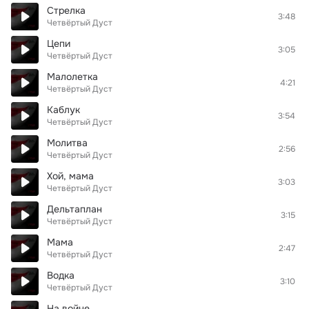
Стрелка
3:48
Четвёртый Дуст
Цепи
3:05
Четвёртый Дуст
Малолетка
4:21
Четвёртый Дуст
Каблук
3:54
Четвёртый Дуст
Молитва
2:56
Четвёртый Дуст
Хой, мама
3:03
Четвёртый Дуст
Дельтаплан
3:15
Четвёртый Дуст
Мама
2:47
Четвёртый Дуст
Водка
3:10
Четвёртый Дуст
На войне