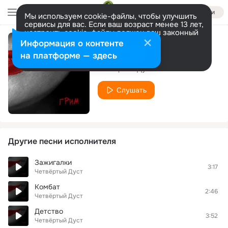
Войти
Мы используем cookie-файлы, чтобы улучшить
сервисы для вас. Если ваш возраст менее 13 лет,
настроить cookie-файлы должен ваш законный
представитель.
Больше информации
Информация о контенте
Последняя Песня
Разрешить все
Настроить
на платформе — здесь
Четвёртый Дуст
Слушать
Другие песни исполнителя
Зажигалки
3:17
Четвёртый Дуст
Комбат
2:46
Четвёртый Дуст
Детство
3:52
Четвёртый Дуст