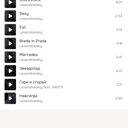
4:01
Levandowskiy
Sexy
2:34
Levandowskiy
Eat
3:14
Levandowskiy
Brada in Prada
3:16
Levandowskiy
Mercedes
3:41
Levandowskiy
Звездопад
4:01
Levandowskiy
Гори и сгорай
3:21
Levandowskiy
feat.
SANTV
Навсегда
2:54
Levandowskiy