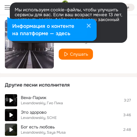
Войти
Мы используем cookie-файлы, чтобы улучшить
сервисы для вас. Если ваш возраст менее 13 лет,
настроить cookie-файлы должен ваш законный
представитель.
Больше информации
Информация о контенте
в облака
Разрешить все
Настроить
на платформе — здесь
Levandowskiy
Слушать
Другие песни исполнителя
Вена-Париж
3:27
Levandowskiy
Гио Пика
Это здорово
3:46
Levandowskiy
SCHE
Бог есть любовь
2:48
Levandowskiy
Saya Musa