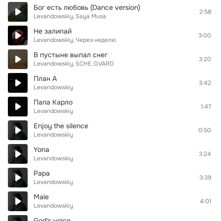
Бог есть любовь (Dance version)
2:58
Levandowskiy
Saya Musa
Не залипай
3:00
Levandowskiy
Через неделю
В пустыне выпал снег
3:20
Levandowskiy
SCHE
GVARD
План А
3:42
Levandowskiy
Папа Карло
1:47
Levandowskiy
Enjoy the silence
0:50
Levandowskiy
Yona
3:24
Levandowskiy
Papa
3:39
Levandowskiy
Male
4:01
Levandowskiy
God's voice