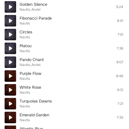
Golden Silence
5:24
Nautis
Arulei
Fibonacci Parade
9:41
Nautis
Circles
7:51
Nautis
Matou
7:36
Nautis
Pando Chant
9:07
Nautis
Arulei
Purple Flow
6:46
Nautis
White Rose
6:12
Nautis
Turquoise Dawns
7:21
Nautis
Emerald Garden
7:35
Nautis
Atlantic Blue