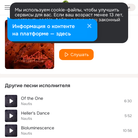
Войти
Мы используем cookie-файлы, чтобы улучшить
сервисы для вас. Если ваш возраст менее 13 лет,
настроить cookie-файлы должен ваш законный
представитель.
Больше информации
Информация о контенте
Light
Разрешить все
Настроить
на платформе — здесь
Nautis
Слушать
Другие песни исполнителя
Of the One
6:30
Nautis
Heller's Dance
5:52
Nautis
Bioluminescence
10:56
Nautis