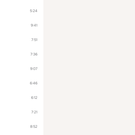
5:24
9:41
7:51
7:36
9:07
6:46
6:12
7:21
8:52