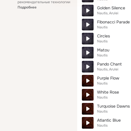
рекомендательные технологии
Подробнее
Golden Silence
Nautis
Arulei
Fibonacci Parade
Nautis
Circles
Nautis
Matou
Nautis
Pando Chant
Nautis
Arulei
Purple Flow
Nautis
White Rose
Nautis
Turquoise Dawns
Nautis
Atlantic Blue
Nautis