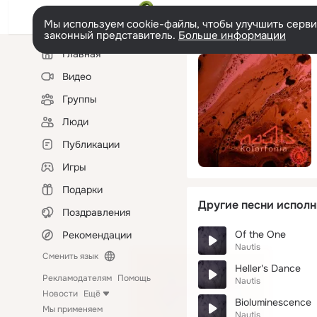
Мы используем cookie-файлы, чтобы улучшить сервис
законный представитель.
Больше информации
Левая
Главная
колонка
Видео
Группы
Люди
Публикации
Игры
Подарки
Другие песни исполн
Поздравления
Of the One
Рекомендации
Nautis
Сменить язык
Heller's Dance
Рекламодателям
Помощь
Nautis
Новости
Ещё
Bioluminescence
Мы применяем
Nautis