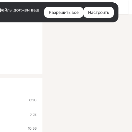
Войти
e-файлы должен ваш
Разрешить все
Настроить
Правая
колонка
6:30
5:52
10:56