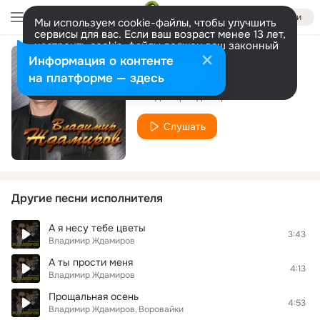
Войти
Мы используем cookie-файлы, чтобы улучшить
сервисы для вас. Если ваш возраст менее 13 лет,
настроить cookie-файлы должен ваш законный
представитель.
Больше информации
Информация о контенте
Я вернусь
Разрешить все
Настроить
на платформе — здесь
Владимир Ждамиров
Слушать
Другие песни исполнителя
А я несу тебе цветы
3:43
Владимир Ждамиров
А ты прости меня
4:13
Владимир Ждамиров
Прощальная осень
4:53
Владимир Ждамиров
Воровайки