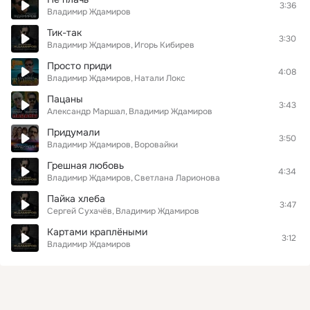
3:36
Владимир Ждамиров
Тик-так
3:30
Владимир Ждамиров
Игорь Кибирев
Просто приди
4:08
Владимир Ждамиров
Натали Локс
Пацаны
3:43
Александр Маршал
Владимир Ждамиров
Придумали
3:50
Владимир Ждамиров
Воровайки
Грешная любовь
4:34
Владимир Ждамиров
Светлана Ларионова
Пайка хлеба
3:47
Сергей Сухачёв
Владимир Ждамиров
Картами краплёными
3:12
Владимир Ждамиров