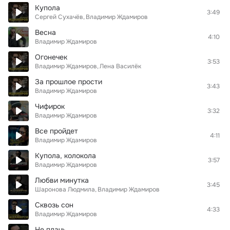
Купола
3:49
Сергей Сухачёв
Владимир Ждамиров
Весна
4:10
Владимир Ждамиров
Огонечек
3:53
Владимир Ждамиров
Лена Василёк
За прошлое прости
3:43
Владимир Ждамиров
Чифирок
3:32
Владимир Ждамиров
Все пройдет
4:11
Владимир Ждамиров
Купола, колокола
3:57
Владимир Ждамиров
Любви минутка
3:45
Шаронова Людмила
Владимир Ждамиров
Сквозь сон
4:33
Владимир Ждамиров
Не плачь