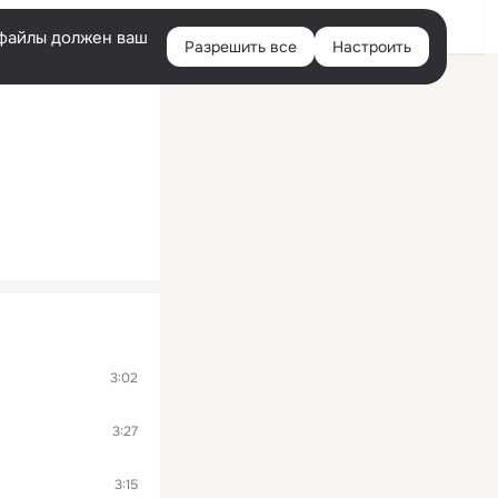
Войти
e-файлы должен ваш
Разрешить все
Настроить
Правая
колонка
3:02
3:27
3:15