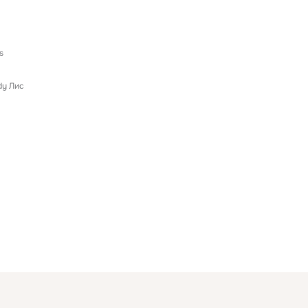
s
dy Лис