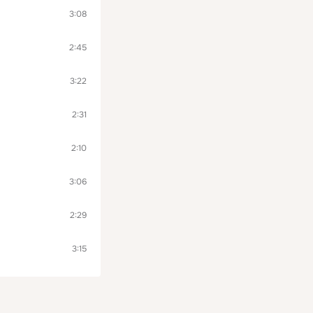
3:08
2:45
3:22
2:31
2:10
3:06
2:29
3:15