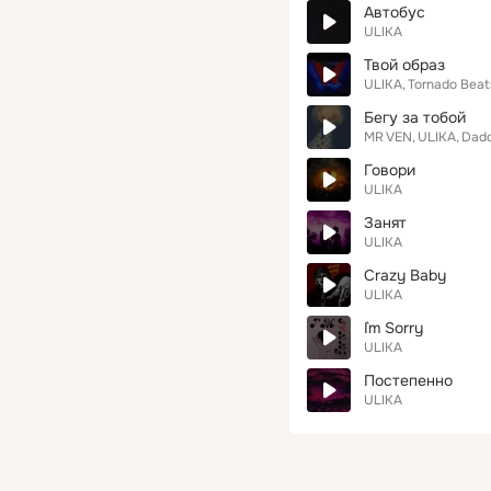
Автобус
ULIKA
Твой образ
ULIKA
Tornado Beat
Бегу за тобой
MR VEN
ULIKA
Dad
Говори
ULIKA
Занят
ULIKA
Crazy Baby
ULIKA
I`m Sorry
ULIKA
Постепенно
ULIKA