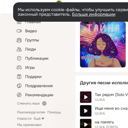
Мы используем cookie-файлы, чтобы улучшить сервис
законный представитель.
Больше информации
Левая
Главная
колонка
Видео
Группы
Люди
Публикации
Игры
Подарки
Другие песни исполн
Поздравления
Так рядом (Solo V
Рекомендации
ULIKA
Сменить язык
Ищи меня во сна
Рекламодателям
Помощь
ULIKA
Новости
Ещё
на память
Мы применяем
ULIKA
FOREN