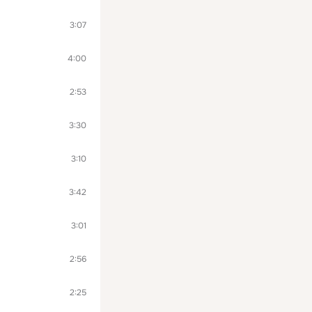
3:07
4:00
2:53
3:30
3:10
3:42
3:01
2:56
2:25