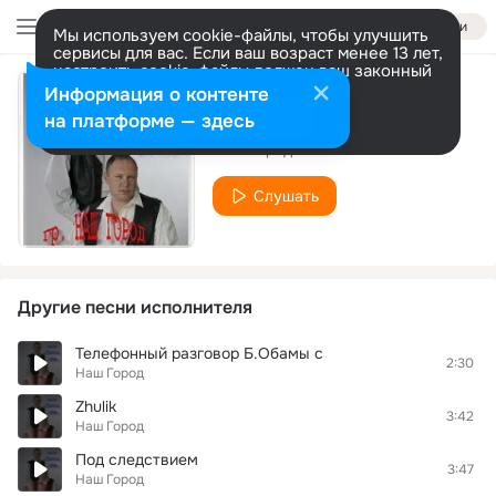
Войти
Мы используем cookie-файлы, чтобы улучшить
сервисы для вас. Если ваш возраст менее 13 лет,
настроить cookie-файлы должен ваш законный
представитель.
Больше информации
Информация о контенте
Заморозила зима
Разрешить все
Настроить
на платформе — здесь
Наш Город
Слушать
Другие песни исполнителя
Телефонный разговор Б.Обамы с
2:30
Наш Город
Zhulik
3:42
Наш Город
Под следствием
3:47
Наш Город