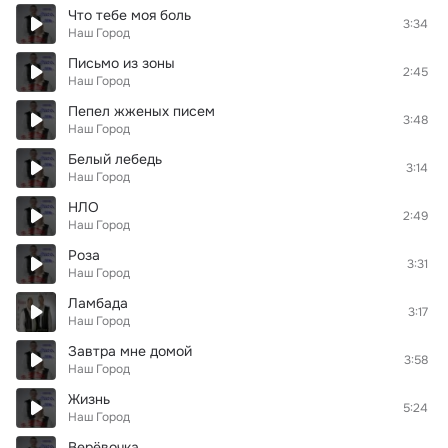
Что тебе моя боль
3:34
Наш Город
Письмо из зоны
2:45
Наш Город
Пепел жженых писем
3:48
Наш Город
Белый лебедь
3:14
Наш Город
НЛО
2:49
Наш Город
Роза
3:31
Наш Город
Ламбада
3:17
Наш Город
Завтра мне домой
3:58
Наш Город
Жизнь
5:24
Наш Город
Верёвочка