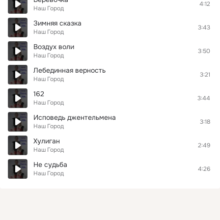
4:12
Наш Город
Зимняя сказка
3:43
Наш Город
Воздух воли
3:50
Наш Город
Лебединная верность
3:21
Наш Город
162
3:44
Наш Город
Исповедь джентельмена
3:18
Наш Город
Хулиган
2:49
Наш Город
Не судьба
4:26
Наш Город