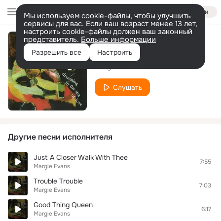
Войти
Мы используем cookie-файлы, чтобы улучшить
сервисы для вас. Если ваш возраст менее 13 лет,
настроить cookie-файлы должен ваш законный
представитель.
Больше информации
In His Eyes
Разрешить все
Настроить
Margie Evans
Слушать
Другие песни исполнителя
Just A Closer Walk With Thee
7:55
Margie Evans
Trouble Trouble
7:03
Margie Evans
Good Thing Queen
6:17
Margie Evans