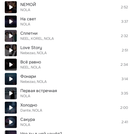
NЕМОЙ
2:52
NOLA
На свет
3:37
NOLA
Сплетни
2:32
NEEL
KOREL
NOLA
Love Story
2:51
Nebezao
NOLA
Всё равно
2:34
NEEL
NOLA
Фонари
3:14
Nebezao
NOLA
Первая встречная
3:35
NOLA
Холодно
2:00
Dante
NOLA
Сакура
2:41
NOLA
Что ты в ней нашёл?