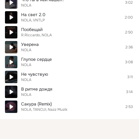
3:02
NOLA
На свет 2.0
2:00
NOLA
VNTLP
Пообещай
2:50
R.Riccardo
NOLA
Уверена
2:36
NOLA
Глупое сердце
3:08
NOLA
Не чувствую
3:11
NOLA
В ритме дождя
3:14
NOLA
Сакура (Remix)
2:53
NOLA
TANCUI
Nazz Muzik