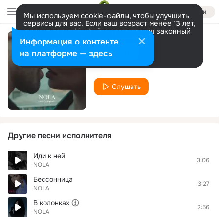
Войти
Мы используем cookie-файлы, чтобы улучшить
сервисы для вас. Если ваш возраст менее 13 лет,
настроить cookie-файлы должен ваш законный
представитель.
Больше информации
Информация о контенте
Поезда
Разрешить все
Настроить
на платформе — здесь
NOLA
Слушать
Другие песни исполнителя
Иди к ней
3:06
NOLA
Бессонница
3:27
NOLA
В колонках
2:56
NOLA