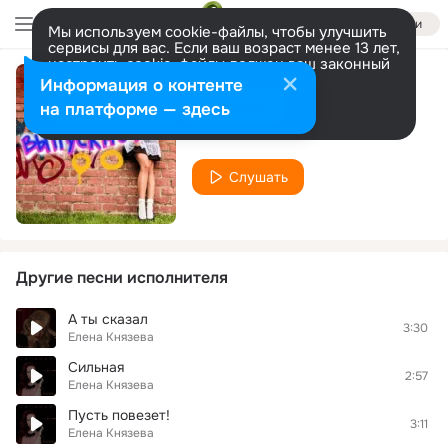
Войти
Мы используем cookie-файлы, чтобы улучшить
сервисы для вас. Если ваш возраст менее 13 лет,
настроить cookie-файлы должен ваш законный
представитель.
Больше информации
Информация о контенте
Выпускной
Разрешить все
Настроить
на платформе — здесь
Елена Князева
Слушать
Другие песни исполнителя
А ты сказал
3:30
Елена Князева
Сильная
2:57
Елена Князева
Пусть повезет!
3:11
Елена Князева