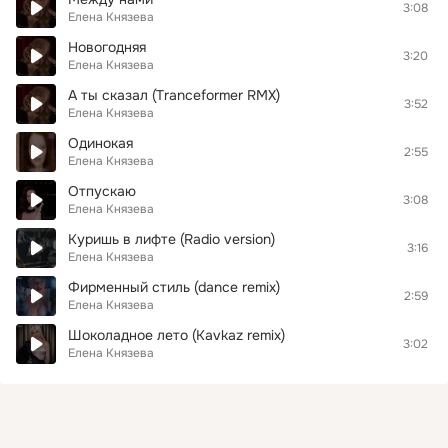
3:08
Елена Князева
Новогодняя
3:20
Елена Князева
А ты сказал (Tranceformer RMX)
3:52
Елена Князева
Одинокая
2:55
Елена Князева
Отпускаю
3:08
Елена Князева
Куришь в лифте (Radio version)
3:16
Елена Князева
Фирменный стиль (dance remix)
2:59
Елена Князева
Шоколадное лето (Kavkaz remix)
3:02
Елена Князева