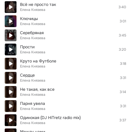
Всё не просто так
3:40
Елена Князева
Ключицы
3:01
Елена Князева
Серебряная
3:45
Елена Князева
Прости
3:20
Елена Князева
Круто на Футболе
3:18
Елена Князева
Сердце
3:31
Елена Князева
Не такая, как все
3:14
Елена Князева
Парня увела
3:31
Елена Князева
Одинокая (DJ HiTretz radio mix)
3:37
Елена Князева
Между нами