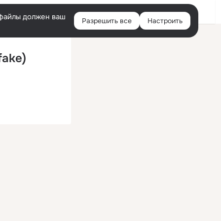
Войти
e-файлы должен ваш
Разрешить все
Настроить
Правая
колонка
fake)