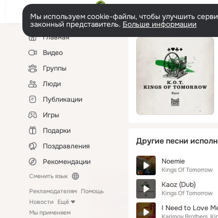
Мы используем cookie-файлы, чтобы улучшить сервис
законный представитель.
Больше информации
Левая
Главная
колонка
Видео
Группы
Люди
Публикации
Игры
Подарки
Другие песни исполн
Поздравления
Noemie
Рекомендации
Kings Of Tomorrow
Сменить язык
Kaoz (Dub)
Рекламодателям
Помощь
Kings Of Tomorrow
Новости
Ещё
I Need to Love M
Мы применяем
Karimov Brothers
Ki