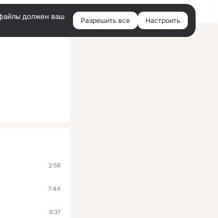
Войти
e-файлы должен ваш
Разрешить все
Настроить
Правая
колонка
2:58
7:44
5:37